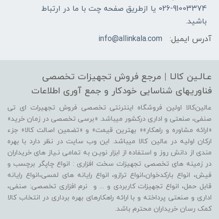
026-91003374 یا ازطریق صفحه چت با ما در ارتباط
باشید.
آدرس ایمیل:
info@allinkala.com
عـالـین کالـا | مرجع فروش‌ تجهیزات تخصصی
فناوریهای شناسایی‌ خودکار‌ و‌ جمع آوری اطلاعات
عالین‌کالا اولین فروشگاه اینترنتی تخصصی فروش تجهیرات ای تی
صنفی، صنعتی و اداری درکشور میباشد. «برسی تخصصی در زمان خرید»
«ارائه مشاوره و راهکار»« بهترین قیمت» و «تضمین اصالت کالا» جزء
ارکان اولیه در عالین کالا میباشد. این وب سایت در نظر دارد با بهره
مندی از دانش روز و استفاده از ابزار نویـن به تمامی نـیاز های خریداران
در زمینه های تخصصی تجهیزات سخت افزاری : انواع چاپگر برچسب و
فیش، انواع بارکدخوان،انواع ترازو، انواع رایانه های لمسی،انواع رایانه
قابل حمل، انواع تجهیزات کاربردی و ... و نرم افزاری تخصصی: صنفی،
اداری و صنعتی پرداخته و با ارائه راهکارهای بهره برداری در انتخاب کالا
کمک رسان خریداران محترم باشد.