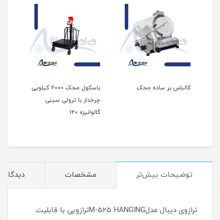
کالباس بر ساده محک
باسکول محک 2000 کیلویی
چرخدار با ترولی سینی
ثابت 
گالوانیزه 120
توضیحات بیش‌تر
مشخصات
دیدگاه‌ه
ترازوی دیبال مدلM-525 HANGINGترازویی با قابلیت