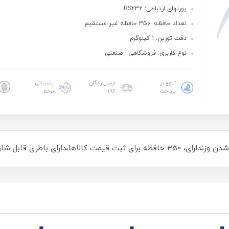
پورتهای ارتباطی: RS232
تعداد حافظه: 350 حافظه غیر مستقیم
دقت توزین: 1 کیلوگرم
نوع کاربری: فروشگاهی - صنعتی
تنوع در
ارسال رایگان
پشتیبانی
پرداخت
کالا
برخط
دارای باطری قابل شارژ داخلی