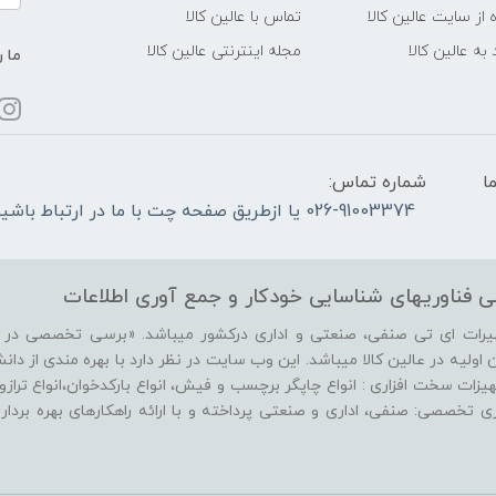
 از سایت عالین کالا
تماس با عالین کالا
به عالین کالا
مجله اینترنتی عالین کالا
ما ر
ما
شماره تماس:
026-91003374 یا ازطریق صفحه چت با ما در ارتباط باشید.
 فناوریهای شناسایی‌ خودکار‌ و‌ جمع آوری اطلاعات
هیرات ای تی صنفی، صنعتی و اداری درکشور میباشد. «برسی تخصصی در زم
ولیه در عالین کالا میباشد. این وب سایت در نظر دارد با بهره مندی از دانش ر
ات سخت افزاری : انواع چاپگر برچسب و فیش، انواع بارکدخوان،انواع ترازو، 
فزاری تخصصی: صنفی، اداری و صنعتی پرداخته و با ارائه راهکارهای بهره برد