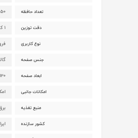
350 حافظه غیر 
تعداد حافظه
1 کیلوگرم
دقت توزین
فرو
نوع کاربری
گال
جنس صفحه
120*120 سانتیمتر
ابعاد صفحه
امک
امکانات جانبی
برق
منبع تغذیه
ایرا
کشور سازنده