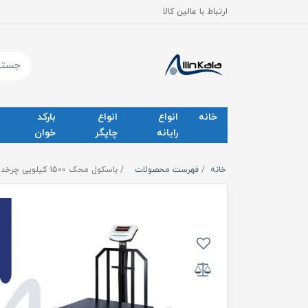
ارتباط با عالین کالا
خانه
انواع
انواع
بارکد
رایانه
چاپگر
خوان
خانه
فهرست محصولات
باسکول محک 1500 کیلویی چرخدار با ترولی سینی گالوانیزه