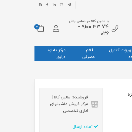
با عالین کالا در تماس باش
74 33 9100 -
0
026
هیزات کنترل
اقلام
مرکز دانلود
د
مصرفی
درایور
فروشنده: عالین کالا |
مرکز فروش ماشینهای
اداری تخصصی
آماده ارسال