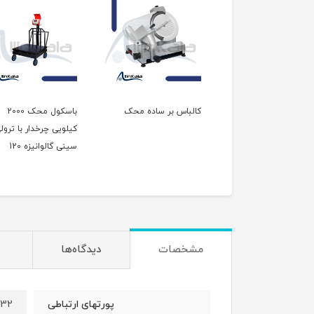
باس بر ترازودار محک
کالباس بر ساده محک
باسکول محک 2000
کیلویی چرخدار با ترول
سینی گالوانیزه 120
مشخصات
دیدگاه‌ها
232
پورتهای ارتباطی