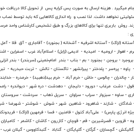
م میگیرد . هزینه ارسال به صورت پس کرایه پس از تحویل کالا دریافت خوا
ولیتی نخواهد داشت. لذا نصب و راه اندازی کالاهایی که باید توسط نصاب مج
س بگیرند. روش باربری تنها برای کالاهای بزرگ و طبق تشخیص کارش
ی :
ستانه (اراک) - آستانه اشرفیه - آشخانه ( بجنورد) - آقاجاری - آق قلا - آمل - اب
- اهواز - ارومیه - امیدیه - ادیمی (زابل) - اسلام‌آباد غرب - اسفراین - اشنو
 - بروجرد - بروجن - بجنورد - بم - بناب - بندر امام‌خمینی (سربندر) - بندر ان
 - پاوه - پره‌سر - پلدختر - پیرانشهر - تاکستان - تالش - تربت حیدریه - تبر
ر‌‌‌ - چالدران - چالوس - خاش - خرم آباد - خرم بید(دهبید) - خرمدره – خدا
 دزفول - دشت مرغاب - دورود - دلیجان - دهدشت - دره شهر - دیواندره - رام
ساری - ساوه - سبزوار - سراب - سراوان - سرپل ذهاب - سردشت - سروستان
 شادگان - شازند - شاهرود - شاهین شهر - شوش - شوشتر - شهرضا - شهرک
 انرژی پارس) - علی‌آباد کتول - فامنین - فسا - فرمهین (اراک) - فریدونکن
ه - قزوین - قصرشیرین - قم - قوچان - کازرون - کاشان - کاشمر - کامیاران 
لیکش - گچساران - گرگان - گلپایگان - گناباد - گنبدکاووس - گیلان غرب - لا