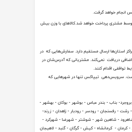
کس انجام خواهد گرفت.
ه توسط مشتری پرداخت خواهد شد.کالاهای با وزن بیش
کز استان‌ها ارسال مستقیم دارد. سفارش‌هایی که در
 اضافی دریافت نمی‌کند. مشتریانی که آدرس‌شان در
ط توافقی اقدام کنند.
ل آن به تیپاکس، زمان ارسال در بیش از 80 شهر که تک مسیره هستند به طور معمول 24 ساعته است. سرویس‌دهی تیپاکس تنها در شهرهایی که
د - بروجرد- بناب - بندر عباس - بوشهر - بوکان - بهشهر -
 رشت - رفسنجان - رودسر - رودبار - زاهدان - زرند-
 شاهرود - شاهین شهر - شوشتر - شهرضا - شهرکرد -
- کرمان - کرمانشاه - کیش - گرگان - گنبد - لاهیجان