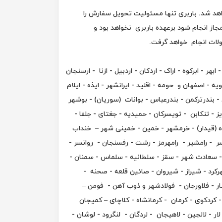
هد شد. باربری تنها مسئولیت تحویل سفارش را
از انجام شود برعهده باربری نخواهد بود و
ناس واحد مرسولات انجام خواهد گرفت.
هر - ابرکوه - اراک - اردکان - اردبیل - ازنا - ارسنجان
یه - اصفهان و حومه - اقلید - ایرانشهر - ایذه - ایلام
زلی - بندرترکمن - بندرعباس - بوانات (سوریان) - بوشهر
یز - تنکابن - تویسرکان - حمیدیه - جغتای - جلفا -
بنده (قیدار) - خرمشهر - خمین - خمینی شهر – خنداب
سر - رامشیر - رامهرمز - رشت - رفسنجان - روانسر -
 - سعادت شهر - سقز - سلطانیه - سلماس - سمنان -
رد - شیراز - شیروان - صائین قلعه - صحنه -
ار - فلاورجان - فولادشهر و ذوب آهن - فومن –
- کردکوی - کرمان - کرمانشاه - کلاچای – کمیجان
ر - لالجین - لاهیجان - لردگان - لنگرود - لوشان -