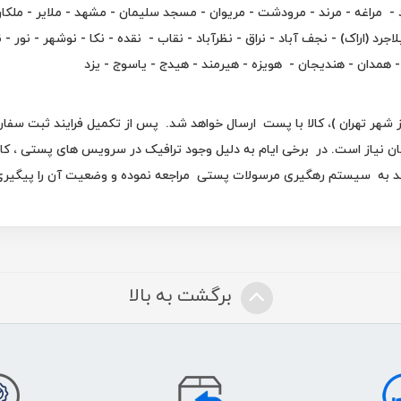
- مراغه - مرند - مرودشت - مریوان - مسجد سلیمان - مشهد - ملایر - ملکان -
د (اراک) - نجف آباد - نراق - نظرآباد - نقاب - نقده - نکا - نوشهر - نور - ن
- همدان - هندیجان - هویزه - هیرمند - هیدج - یاسوج - یزد
هر تهران )، کالا با پست ارسال خواهد شد. پس از تکمیل فرایند ثبت سفارش
ط پست به مشتری 2 تا 5 روز کاری زمان نیاز است. در برخی ایام به دلیل وجود ترافیک در سروی
 به سیستم رهگیری مرسولات پستی مراجعه نموده و وضعیت آن را پیگیری 
برگشت به بالا