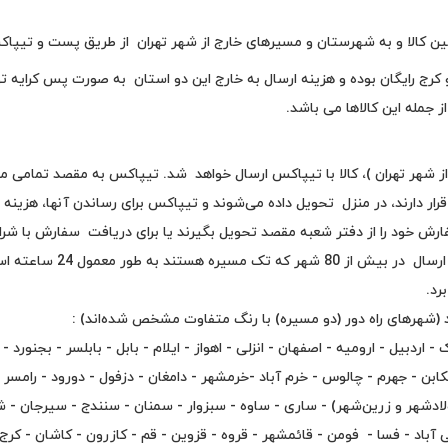
الین کالا و به شهرستان و مسیرهای خارج از شهر تهران از طریق پست و تیپا
و کرج رایگان بوده و هزینه ارسال به خارج این دو استان به صورت پس کرای
هر تهران )، کالا با تیپاکس ارسال خواهد شد. تیپاکس به مقصد تمامی مرا
ار دارند، در منزل تحویل داده می‌شوند و تیپاکس برای رساندن آنها، هزینه
ارش خود را از دفتر شعبه مقصد تحویل بگیرند یا برای دریافت سفارش با شرای
پس از پردازش سفارش و تحوی
(شهرهای راه دور (دو مسیره) با رنگ متفاوت مشخص شده‌اند) :
اک - اردبیل - ارومیه - اصفهان - انزلی - اهواز - ایلام - بابل - بابلسر - بجنور
ابن - جهرم - چالوس - خرم آباد -خرمشهر - دامغان - دزفول - دورود - رامسر -
ولادشهر و زرین‌شهر) - ساری - ساوه - سبزوار - سمنان - سنندج - سیرجان -
آباد - فسا - فومن - قائمشهر - قروه - قزوین - قم - کازرون - کاشان - کرج 