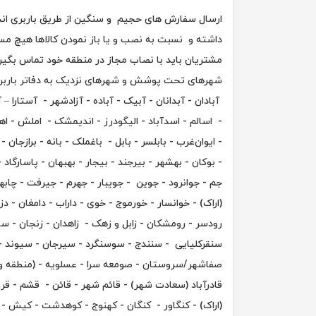
ارسال سفارش های حجیم و سنگین از طریق باربری انجا
داشته و نسبت به نصب و یا باز نمودن کالاها هیچ مسئ
مشتریان باید با نصاب مجاز در منطقه خود تما
شهرهای تحت پوشش و شهرهای نزدیک به دفاتر باربر
آبادان - آبدانان - آبیک - آباده - آزادشهر - آستارا – آ
- اسالم - اسدآباد - الیگودرز - اندیمشک - املش - اهرم 
- ایوان‌غرب - بابلسر - بابل - باغملک - بانه - برازجان
- بوکان - بهشهر - بیرجند - بیجار - بهبهان - پاسارگاد
جم - جوانرود - جوین - جویبار - جهرم - جیرفت - چابها
(اراک) - خوانسار - خورموج - خوی - داراب - دامغان -
رودسر - رومشکان - زابل و زهک - زاهدان - زنجان - 
سنقرکلیایی - سنندج - سوسنگرد - سیرجان - سیوند -
صفاشهر/سروستان - صومعه سرا - عسلویه - (منطقه ویژه
قادرآباد (سعادت شهر) - قائم شهر - قائن - قشم - قرو
(اراک) - کنگاور - کنگان - کهنوج - کوهدشت - کیش - گا