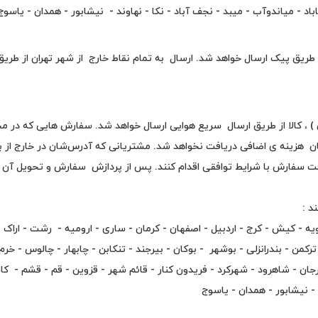
باد - میاندوآب - میبد - نجف آباد - نکا - نهاوند - نیشابور - همدان - یاسو
ریق پیک ارسال خواهد شد. ارسال به تمام نقاط خارج از شهر تهران از طر
 ) ، کالا از طریق ارسال سریع هوایی ارسال خواهد شد. سفارش هایی که در 
ریان هزینه ی اضافی دریافت نخواهد شد. مشتریانی که آدرس‌شان در خارج از 
یافت سفارش با شرایط توافقی اقدام کنند. پس از پردازش سفارش و تحویل آن 
د :
ویه - کیش - کرج - اردبیل - اصفهان - کرمان - ساری - ارومیه - رشت - اراک - 
 ترکمن - بندرانزلی - بوشهر - بوکان - بیرجند - تنکابن - چابهار - چالوس - خر
ان - شاهرود - شهرکرد - فریدون کنار - قائم شهر - قزوین - قم - قشم - کاشا
- نیشابور - همدان - یاسوج