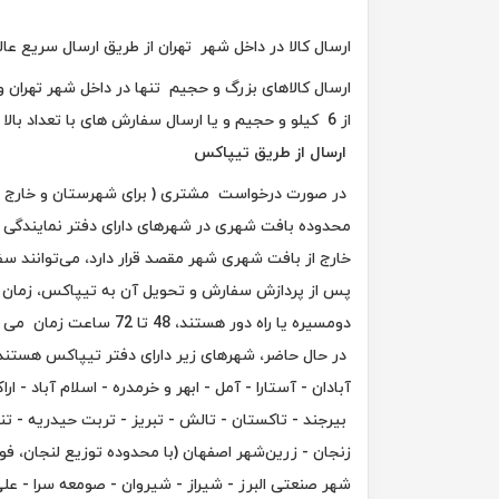
ارسال کالا در داخل شهر تهران از طریق ارسال سریع ع
ارسال کالاهای بزرگ و حجیم تنها در داخل شهر تهران 
از 6 کیلو و حجیم و یا ارسال سفارش های با تعداد بالا از جمله این کالاها می باشد.
ارسال از طریق تیپاکس
در صورت درخواست مشتری ( برای شهرستان و خارج از ش
محدوده بافت شهری در شهرهای دارای دفتر نمایندگی قر
خارج از بافت شهری شهر مقصد قرار دارد، می‌توانند سف
دومسیره یا راه دور هستند، 48 تا 72 ساعت زمان می برد.
در حال حاضر، شهرهای زیر دارای دفتر تیپاکس هستند 
آبادان - آستارا - آمل - ابهر و خرمدره - اسلام آباد - ار
بیرجند - تاکستان - تالش - تبریز - تربت حیدریه - تنک
زنجان - زرین‌شهر اصفهان (با محدوده توزیع لنجان، ف
شهر صنعتی البرز - شیراز - شیروان - صومعه سرا - علی 