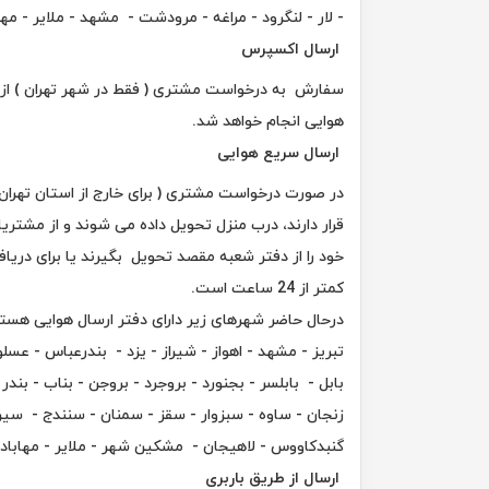
- لار - لنگرود - مراغه - مرودشت - مشهد - ملایر - مها
ارسال اکسپرس
سفارش به درخواست مشتری ( فقط در شهر تهران ) از ط
هوایی انجام خواهد شد.
ارسال سریع هوایی
در صورت درخواست مشتری ( برای خارج از استان تهران
قرار دارند، درب منزل تحویل داده می شوند و از مشت
خود را از دفتر شعبه مقصد تحویل بگیرند یا برای در
کمتر از 24 ساعت است.
درحال حاضر شهرهای زیر دارای دفتر ارسال هوایی هستن
تبریز - مشهد - اهواز - شیراز - یزد - بندرعباس - عسل
بابل - بابلسر - بجنورد - بروجرد - بروجن - بناب - بندر
زنجان - ساوه - سبزوار - سقز - سمنان - سنندج - سیرج
گنبدکاووس - لاهیجان - مشکین شهر - ملایر - مهاباد 
ارسال از طریق باربری