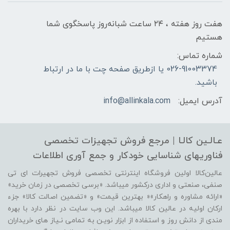
هفت روز هفته ، ۲۴ ساعت شبانه‌روز پاسخگوی شما
هستیم
شماره تماس:
026-91003374 یا ازطریق صفحه چت با ما در ارتباط
باشید.
آدرس ایمیل:
info@allinkala.com
عـالـین کالـا | مرجع فروش‌ تجهیزات تخصصی
فناوریهای شناسایی‌ خودکار‌ و‌ جمع آوری اطلاعات
عالین‌کالا اولین فروشگاه اینترنتی تخصصی فروش تجهیرات ای تی
صنفی، صنعتی و اداری درکشور میباشد. «برسی تخصصی در زمان خرید»
«ارائه مشاوره و راهکار»« بهترین قیمت» و «تضمین اصالت کالا» جزء
ارکان اولیه در عالین کالا میباشد. این وب سایت در نظر دارد با بهره
مندی از دانش روز و استفاده از ابزار نویـن به تمامی نـیاز های خریداران