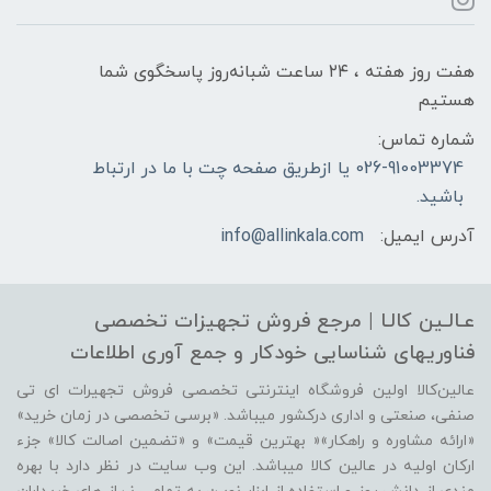
هفت روز هفته ، ۲۴ ساعت شبانه‌روز پاسخگوی شما
هستیم
شماره تماس:
026-91003374 یا ازطریق صفحه چت با ما در ارتباط
باشید.
آدرس ایمیل:
info@allinkala.com
عـالـین کالـا | مرجع فروش‌ تجهیزات تخصصی
فناوریهای شناسایی‌ خودکار‌ و‌ جمع آوری اطلاعات
عالین‌کالا اولین فروشگاه اینترنتی تخصصی فروش تجهیرات ای تی
صنفی، صنعتی و اداری درکشور میباشد. «برسی تخصصی در زمان خرید»
«ارائه مشاوره و راهکار»« بهترین قیمت» و «تضمین اصالت کالا» جزء
ارکان اولیه در عالین کالا میباشد. این وب سایت در نظر دارد با بهره