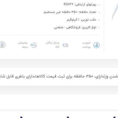
پورتهای ارتباطی: RS232
تعداد حافظه: 350 حافظه غیر مستقیم
دقت توزین: 1 کیلوگرم
نوع کاربری: فروشگاهی - صنعتی
تنوع در
ارسال رایگان
پشتیبانی
پرداخت
کالا
برخط
دارای باطری قابل شارژ داخلی