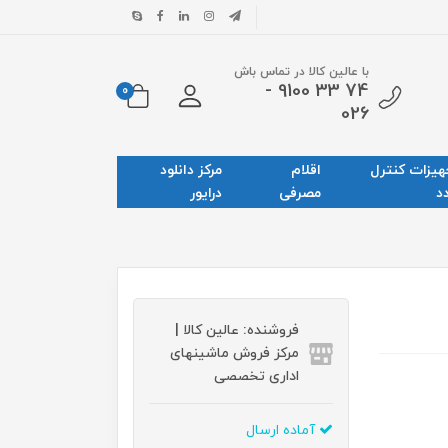
با عالین کالا در تماس باش
74 33 9100 -
0
026
هیزات کنترل
اقلام
مرکز دانلود
د
مصرفی
درایور
فروشنده: عالین کالا |
مرکز فروش ماشینهای
اداری تخصصی
آماده ارسال