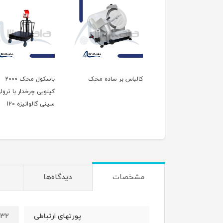
باس بر ترازودار محک
کالباس بر ساده محک
باسکول محک 2000
کیلویی چرخدار با ترول
سینی گالوانیزه 120
مشخصات
دیدگاه‌ها
232
پورتهای ارتباطی