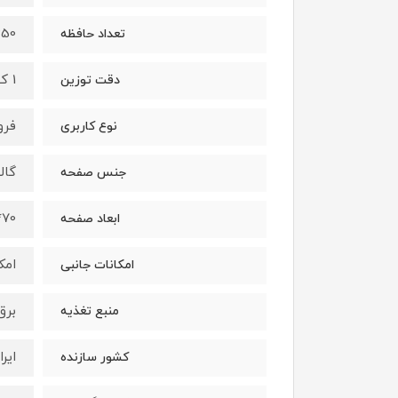
350 حافظه غیر 
تعداد حافظه
1 کیلوگرم
دقت توزین
فرو
نوع کاربری
گالو
جنس صفحه
70*70 سانتیمتر
ابعاد صفحه
امک
امکانات جانبی
برق
منبع تغذیه
ایرا
کشور سازنده