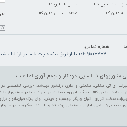
 از سایت عالین کالا
تماس با عالین کالا
به عالین کالا
مجله اینترنتی عالین کالا
ما ر
ما
شماره تماس:
026-91003374 یا ازطریق صفحه چت با ما در ارتباط باشید.
 فناوریهای شناسایی‌ خودکار‌ و‌ جمع آوری اطلاعات
هیرات ای تی صنفی، صنعتی و اداری درکشور میباشد. «برسی تخصصی در زم
ولیه در عالین کالا میباشد. این وب سایت در نظر دارد با بهره مندی از دانش ر
ات سخت افزاری : انواع چاپگر برچسب و فیش، انواع بارکدخوان،انواع ترازو، 
فزاری تخصصی: صنفی، اداری و صنعتی پرداخته و با ارائه راهکارهای بهره برد