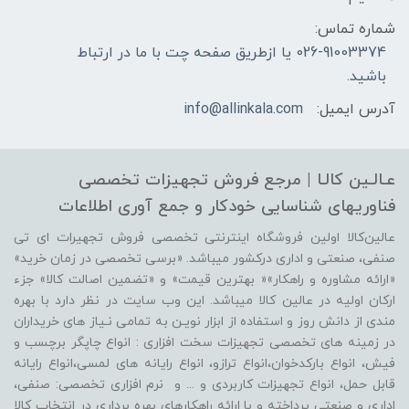
شماره تماس:
026-91003374 یا ازطریق صفحه چت با ما در ارتباط
باشید.
آدرس ایمیل:
info@allinkala.com
عـالـین کالـا | مرجع فروش‌ تجهیزات تخصصی
فناوریهای شناسایی‌ خودکار‌ و‌ جمع آوری اطلاعات
عالین‌کالا اولین فروشگاه اینترنتی تخصصی فروش تجهیرات ای تی
صنفی، صنعتی و اداری درکشور میباشد. «برسی تخصصی در زمان خرید»
«ارائه مشاوره و راهکار»« بهترین قیمت» و «تضمین اصالت کالا» جزء
ارکان اولیه در عالین کالا میباشد. این وب سایت در نظر دارد با بهره
مندی از دانش روز و استفاده از ابزار نویـن به تمامی نـیاز های خریداران
در زمینه های تخصصی تجهیزات سخت افزاری : انواع چاپگر برچسب و
فیش، انواع بارکدخوان،انواع ترازو، انواع رایانه های لمسی،انواع رایانه
قابل حمل، انواع تجهیزات کاربردی و ... و نرم افزاری تخصصی: صنفی،
اداری و صنعتی پرداخته و با ارائه راهکارهای بهره برداری در انتخاب کالا