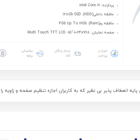
پردازنده: intel Core i7
حافظه داخلی(HDD): 128Gb SSD
حافظه رم(Ram): 4Gb Up To 16Gb
صفحه نمایش: Multi Touch TFT LCD -15"-1024x768
تنوع در
ارسال رایگان
پشتیبانی
پرداخت
کالا
برخط
یه انعطاف پذیر بی نظیر که به کاربران اجازه تنظیم صفحه و زاویه را