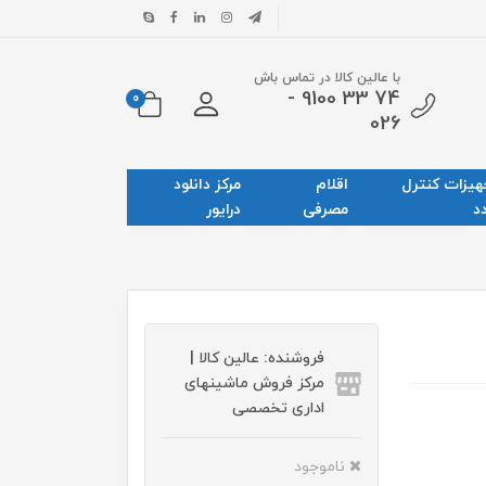
با عالین کالا در تماس باش
74 33 9100 -
0
026
هیزات کنترل
اقلام
مرکز دانلود
د
مصرفی
درایور
فروشنده: عالین کالا |
مرکز فروش ماشینهای
اداری تخصصی
ناموجود