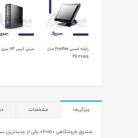
رایانه لمسی Posiflex مدل
رایانه لمسی Posiflex مدل
مینی کیس HP سری G2
PS 3615q
XT 60
ویژگی‌ها
مشخصات
دی