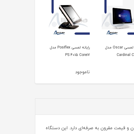
رایانه لمسی Oscar مدل
رایانه لمسی Posiflex مدل
رایانه لمسی ex
PS 2015 J1900
PS 4015 Corei7
Cardinal C
ناموجود
 «Posiflex» است که طراحی زیبا، کاربری آسان و قیمت مقرون به صرفه‌ای دارد. این دستگاه