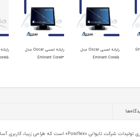
رایانه لمسی Oscar مدل
رایانه لمسی Oscar مدل
orei5
Eminent Corei3
Eminent Corei5
دگاه‌ها
صندوق فروشگاهی «4015» یکی از جدیدترین سری تولیدات شرکت تایوانی