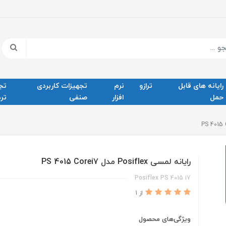
رایانه های قابل
ترازو
نرم
تجهیزات کاربردی
تج
حمل
افزار
صنفی
ترد
رایانه لمسی Posiflex مدل PS 4015 Corei7
Posiflex PS 4015 i7
از 1
ویژگی‌های محصول