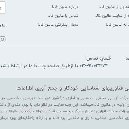
ول از عالین کالا
درباره عالین کالا
 از سایت عالین کالا
تماس با عالین کالا
به عالین کالا
مجله اینترنتی عالین کالا
ما ر
ما
شماره تماس:
026-91003374 یا ازطریق صفحه چت با ما در ارتباط باشید.
 فناوریهای شناسایی‌ خودکار‌ و‌ جمع آوری اطلاعات
هیرات ای تی صنفی، صنعتی و اداری درکشور میباشد. «برسی تخصصی در زم
ولیه در عالین کالا میباشد. این وب سایت در نظر دارد با بهره مندی از دانش ر
ات سخت افزاری : انواع چاپگر برچسب و فیش، انواع بارکدخوان،انواع ترازو، 
فزاری تخصصی: صنفی، اداری و صنعتی پرداخته و با ارائه راهکارهای بهره برد