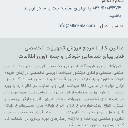
شماره تماس:
026-91003374 یا ازطریق صفحه چت با ما در ارتباط
باشید.
آدرس ایمیل:
info@allinkala.com
عـالـین کالـا | مرجع فروش‌ تجهیزات تخصصی
فناوریهای شناسایی‌ خودکار‌ و‌ جمع آوری اطلاعات
عالین‌کالا اولین فروشگاه اینترنتی تخصصی فروش تجهیرات ای تی
صنفی، صنعتی و اداری درکشور میباشد. «برسی تخصصی در زمان خرید»
«ارائه مشاوره و راهکار»« بهترین قیمت» و «تضمین اصالت کالا» جزء
ارکان اولیه در عالین کالا میباشد. این وب سایت در نظر دارد با بهره
مندی از دانش روز و استفاده از ابزار نویـن به تمامی نـیاز های خریداران
در زمینه های تخصصی تجهیزات سخت افزاری : انواع چاپگر برچسب و
فیش، انواع بارکدخوان،انواع ترازو، انواع رایانه های لمسی،انواع رایانه
قابل حمل، انواع تجهیزات کاربردی و ... و نرم افزاری تخصصی: صنفی،
اداری و صنعتی پرداخته و با ارائه راهکارهای بهره برداری در انتخاب کالا
کمک رسان خریداران محترم باشد.