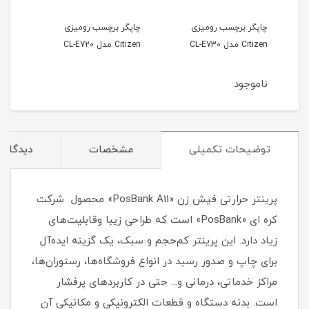
چاپگر برچسب رومیزی
چاپگر برچسب رومیزی
Citizen مدل CL-E730
Citizen مدل CL-E720
مدل 200
ناموجود
توضیحات تکمیلی
مشخصات
دیدگاه‌ه
پرینتر حرارتی فیش زن «PosBank A11» محصول شرکت
کره ای «PosBank» است که طراحی زیبا وقابلیت‌های
زیاد دارد. این پرینتر کم‌حجم و سبک، یک گزینه ایده‌آل
برای چاپ و صدور رسید در انواع فروشگاه‌ها، رستوران‌ها،
مراکز خدماتی، درمانی و... حتی در کاربردهای پرفشار
است. بدنه دستگاه و قطعات الکترونیکی و مکانیکی آن