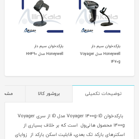
بارکدخوان سیم دار
بارکدخوان سیم دار
بارک
Vo
Honeywell مدل Voyager
Honeywell مدل HH490
Oscar مدل W
1470g
توضیحات تکمیلی
بروشور کالا
مشخص
بارکدخوان Voyager 1400g-1D مدل 1D از سری Voyager
1400g محصول هانی‌ول است که بر خلاف بسیاری از
اسکنرهای بارکد تک بعدی، قابلیت اسکن بارکد از زوایای