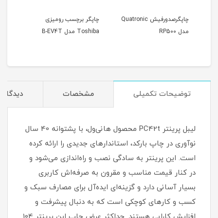
چاپگرصدورفیش Quatronic
چاپگر برچسب رومیزی
چاپگ
مدل RP500
Toshiba مدل B-EV4T
Zebra مدل t
توضیحات تکمیلی
مشخصات
دیدگاه‌ه
لیبل پرینتر PC42t محصول هانی‌ول، با پشتوانه 40 سال
نوآوری در چاپ بارکد، استاندارهای جدیدی را ارائه کرده
است. این پرینتر به سادگی نصب و راه‌اندازی می‌شود و
در کنار قیمت مناسب و مقرون به صرفه‌اش کاربری
بسیار آسانی دارد و گزینه‌ای ایده‌آل برای مصارف سبک و
کسب و کارهای کوچکی است که به دنبال پیشرفت و
افزایش کارایی هستند. حداکثر عرض چاپ این پرینتر 104